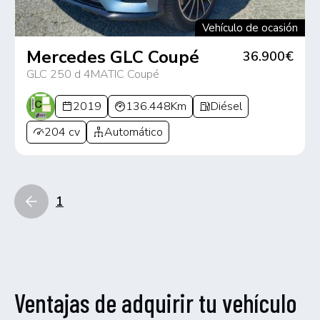
Vehículo de ocasión
Mercedes GLC Coupé
36.900€
GLC 250 d 4MATIC Coupé
2019
136.448Km
Diésel
204 cv
Automático
1
Ventajas de adquirir tu vehículo