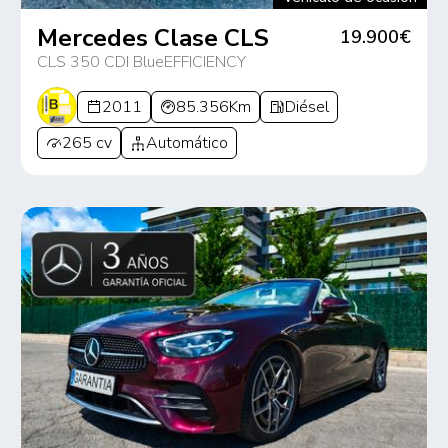
Mercedes Clase CLS
19.900€
CLS 350 CDI BlueEFFICIENCY
2011
85.356Km
Diésel
265 cv
Automático