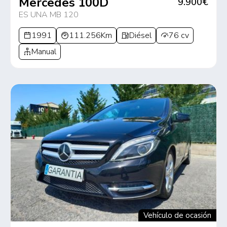
Mercedes 100D
9.900€
ES UNA MB 120
1991
111.256Km
Diésel
76 cv
Manual
Vehículo de ocasión