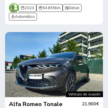
2023
54.855Km
Diésel
Automático
Vehículo de ocasión
Alfa Romeo Tonale
21.900€