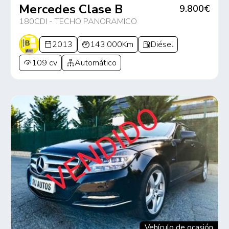
Mercedes Clase B
9.800€
180CDI - TECHO PANORAMICO
2013
143.000Km
Diésel
109 cv
Automático
Vehículo de ocasión