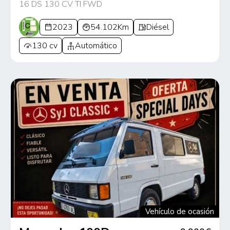
16 DS 130 CV TI FWD
2023
54.102Km
Diésel
130 cv
Automático
Vehículo de ocasión