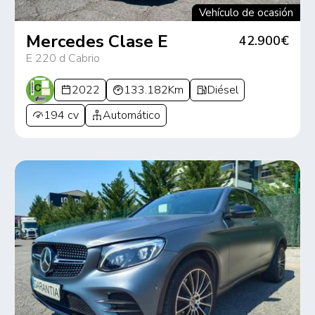
Vehículo de ocasión
Mercedes Clase E
42.900€
E 220 d Cabrio
2022
133.182Km
Diésel
194 cv
Automático