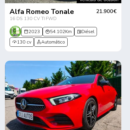
Alfa Romeo Tonale
21.900€
16 DS 130 CV TI FWD
2023
54.102Km
Diésel
130 cv
Automático