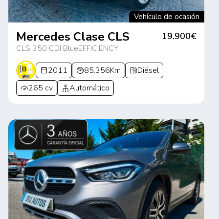
Vehículo de ocasión
Mercedes Clase CLS
19.900€
CLS 350 CDI BlueEFFICIENCY
2011
85.356Km
Diésel
265 cv
Automático