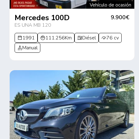
Vehículo de ocasión
Mercedes 100D
9.900€
ES UNA MB 120
1991
111.256Km
Diésel
76 cv
Manual