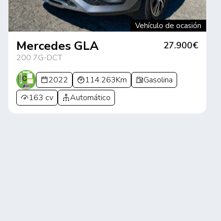
Vehículo de ocasión
Mercedes GLA
27.900€
200 7G-DCT
2022
114.263Km
Gasolina
163 cv
Automático