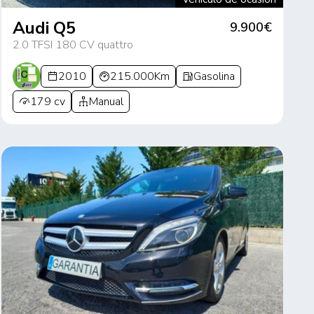
Audi Q5
9.900€
2.0 TFSI 180 CV quattro
2010
215.000Km
Gasolina
179 cv
Manual