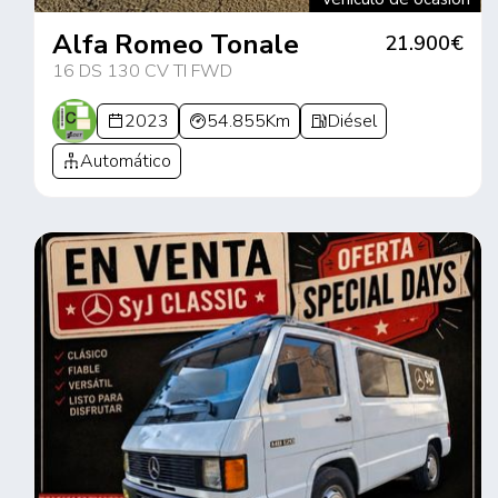
Alfa Romeo Tonale
21.900€
16 DS 130 CV TI FWD
2023
54.855Km
Diésel
Automático