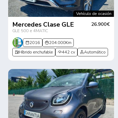
Vehículo de ocasión
Mercedes Clase GLE
26.900€
GLE 500 e 4MATIC
2016
204.000Km
Híbrido enchufable
442 cv
Automático