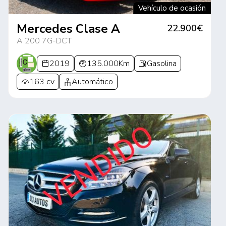
Vehículo de ocasión
Mercedes Clase A
22.900€
A 200 7G-DCT
2019
135.000Km
Gasolina
163 cv
Automático