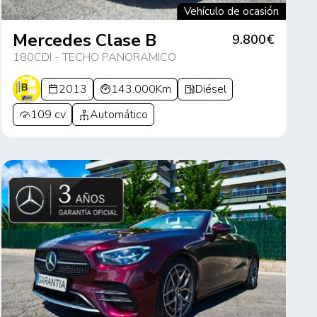
Vehículo de ocasión
Mercedes Clase B
9.800€
180CDI - TECHO PANORAMICO
2013
143.000Km
Diésel
109 cv
Automático