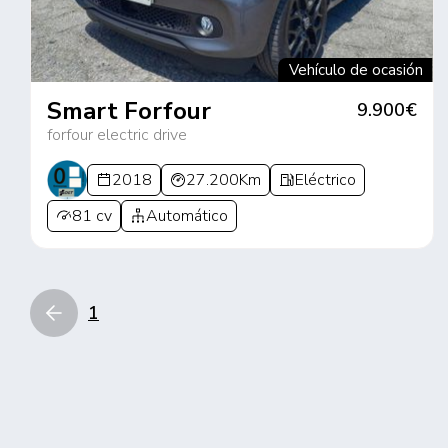
Vehículo de ocasión
Smart Forfour
9.900€
forfour electric drive
2018
27.200Km
Eléctrico
81 cv
Automático
1