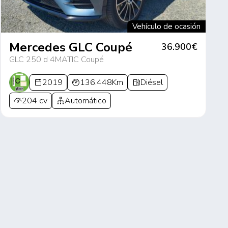
Vehículo de ocasión
Mercedes GLC Coupé
36.900€
GLC 250 d 4MATIC Coupé
2019
136.448Km
Diésel
204 cv
Automático