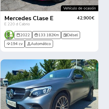
Vehículo de ocasión
Mercedes Clase E
42.900€
E 220 d Cabrio
2022
133.182Km
Diésel
194 cv
Automático