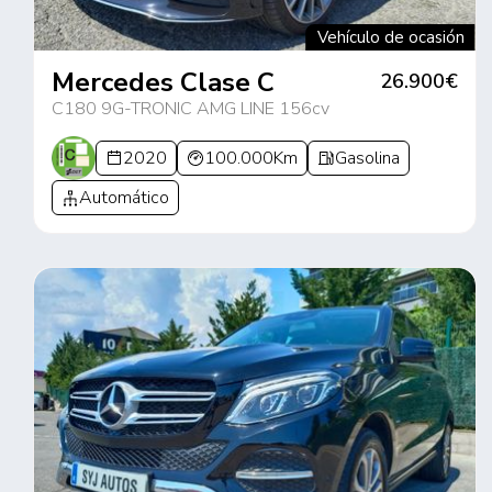
Vehículo de ocasión
Mercedes Clase C
26.900€
C180 9G-TRONIC AMG LINE 156cv
2020
100.000Km
Gasolina
Automático