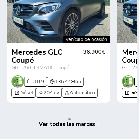
Vehículo de ocasión
Mercedes GLC
Mer
36.900€
Coupé
Cou
GLC 250 d 4MATIC Coupé
GLC 25
2019
136.448Km
Diésel
204 cv
Automático
Diés
Ver todas las marcas